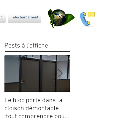
og
Téléchargement
Posts à l'affiche
Le bloc porte dans la
La revalorisation par l
cloison démontable
traitement des déchet
:tout comprendre pour
après chantier avec
bien choisir
nos partenaires