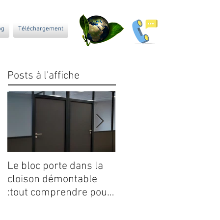
og
Téléchargement
Posts à l'affiche
Le bloc porte dans la
La revalorisation par l
cloison démontable
traitement des déchet
:tout comprendre pour
après chantier avec
bien choisir
nos partenaires