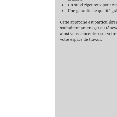
Un suivi rigoureux pour res
Une garantie de qualité grâ
Cette approche est particulièr
souhaitent aménager ou rénover
ainsi vous concentrer sur votr
votre espace de travail.