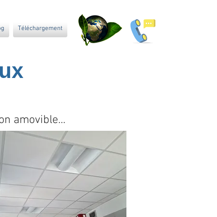
og
Téléchargement
ux
on amovible...