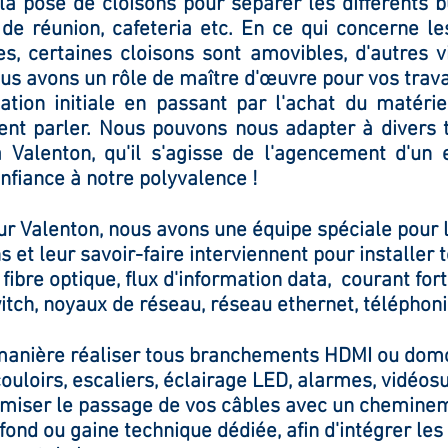
ûr la pose de cloisons pour séparer les différent
s de réunion, cafeteria etc. En ce qui concerne l
, certaines cloisons sont amovibles, d'autres v
ous avons un rôle de maître d'œuvre pour vos trava
cation initiale en passant par l'achat du matérie
t parler. Nous pouvons nous adapter à divers 
alenton, qu'il s'agisse de l'agencement d'un
nfiance à notre polyvalence !
r Valenton, nous avons une équipe spéciale pour l'él
s et leur savoir-faire interviennent pour installer 
fibre optique, flux d'information data, courant fort
itch, noyaux de réseau, réseau ethernet, téléphon
nière réaliser tous branchements HDMI ou domot
ouloirs, escaliers, éclairage LED, alarmes, vidéosu
imiser le passage de vos câbles avec un chemine
fond ou gaine technique dédiée, afin d'intégrer le