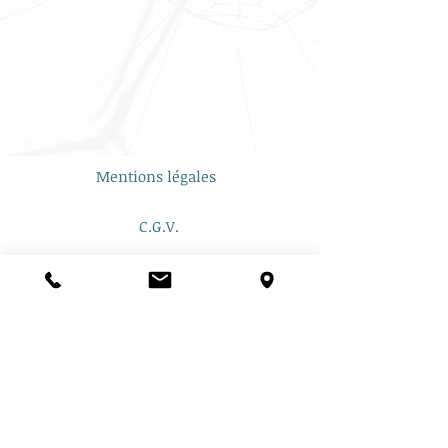
Mentions légales
C.G.V.
contact@apo-g-agencement.fr
© par APO-G AGENCEMENT