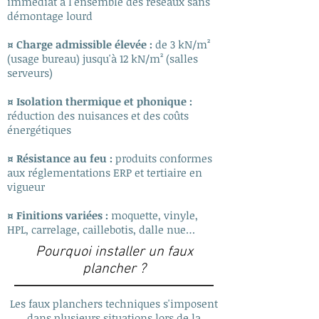
immédiat à l'ensemble des réseaux sans
démontage lourd
¤ Charge admissible élevée :
de 3 kN/m²
(usage bureau) jusqu'à 12 kN/m² (salles
serveurs)
¤ Isolation thermique et phonique :
réduction des nuisances et des coûts
énergétiques
¤ Résistance au feu :
produits conformes
aux réglementations ERP et tertiaire en
vigueur
¤ Finitions variées :
moquette, vinyle,
HPL, carrelage, caillebotis, dalle nue…
Pourquoi installer un faux
plancher ?
Les faux planchers techniques s'imposent
dans plusieurs situations lors de la