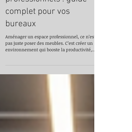
des espaces
professionnels : guide
complet pour vos
bureaux
Aménager un espace professionnel, ce n’est
pas juste poser des meubles. C’est créer un
environnement qui booste la productivité,
favorise le bien-être et optimise chaque
mètre carré. Que vous rénoviez ou aménagiez
de nouveaux bureaux, vous avez tout à gagner
à maximiser l'efficacité des espaces
professionnels. Je vous partage ici mes
conseils pratiques, simples et efficaces pour
transformer vos locaux en un lieu où il fait
bon travailler. Pourquoi miser sur l'efficacité
des e