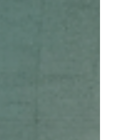
à maximiser l'efficacité des espaces
professionnels. Je vous partage ici mes
conseils pratiques, simples et efficaces pour
transformer vos locaux en un lieu où il fait
bon travailler. Pourquoi miser sur l'efficacité
des e