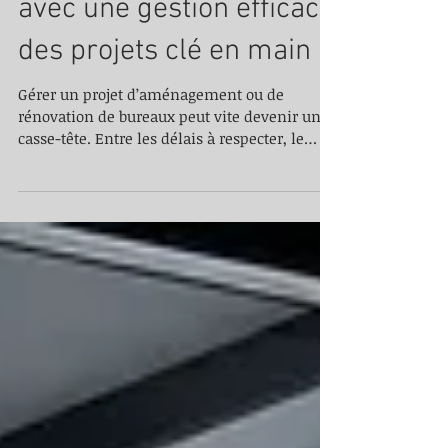
Simplifiez vos projets
avec une gestion efficace
des projets clé en main
Gérer un projet d’aménagement ou de
rénovation de bureaux peut vite devenir un
casse-tête. Entre les délais à respecter, le
budget à maîtriser et la coordination des
différents intervenants, on peut facilement
se sentir dépassé. Pourtant, il existe une
solution simple et efficace : la gestion clé en
main. Je vous explique comment cette
approche peut transformer vos projets en
véritables réussites, sans stress ni mauvaises
surprises. Pourquoi opter pour une gestion
efficace de