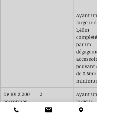
Ayant une 
largeur de 
1,40m 
complété 
par un 
dégagement 
accessoire 
pouvant être 
de 0,60m 
minimum. 
De 101 à 200 
2
​Ayant une 
personnes​
largeur 
minimale 
respective de 