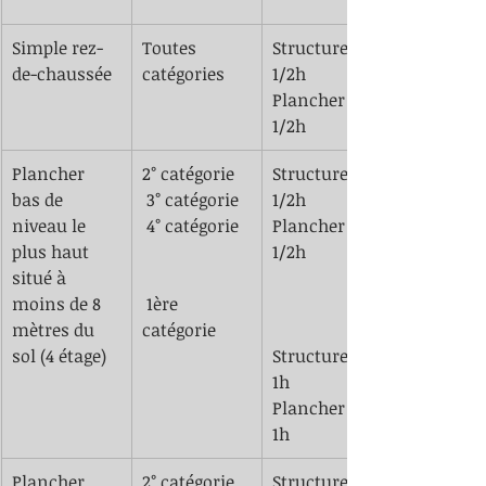
Simple rez-
Toutes 
Structure SF 
de-chaussée
catégories 
1/2h
Plancher CF 
1/2h
Plancher 
2° catégorie 
Structure SF 
bas de 
 3° catégorie
1/2h
niveau le 
 4° catégorie 
Plancher CF 
plus haut 
1/2h
situé à 
moins de 8 
 1ère 
mètres du 
catégorie 
sol (4 étage)
Structure SF 
1h
Plancher CF 
1h
Plancher 
2° catégorie 
Structure SF 