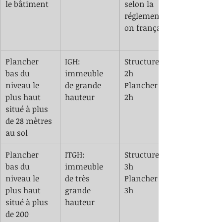
le bâtiment 
selon la 
réglementati
on française 
Plancher 
IGH: 
Structure SF 
bas du 
immeuble 
2h
niveau le 
de grande 
Plancher CF 
plus haut 
hauteur 
2h
situé à plus 
de 28 mètres 
au sol
​Plancher 
ITGH: 
​Structure SF 
bas du 
immeuble 
3h
niveau le 
de très 
Plancher CF 
plus haut 
grande 
3h
situé à plus 
hauteur 
de 200 