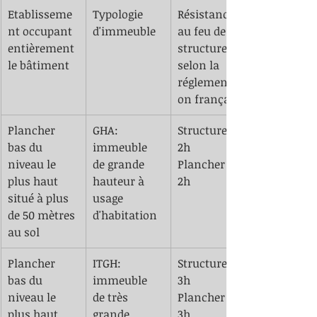
Etablisseme
​Typologie 
​Résistance 
nt occupant 
d'immeuble 
au feu des 
entièrement 
structures 
le bâtiment 
selon la 
réglementati
on française 
​Plancher 
​GHA: 
Structure SF 
bas du 
immeuble 
2h
niveau le 
de grande 
Plancher CF 
plus haut 
hauteur à 
2h
situé à plus 
usage 
de 50 mètres 
d'habitation 
au sol
Plancher 
​ITGH: 
Structure SF 
bas du 
immeuble 
3h
niveau le 
de très 
Plancher CF 
plus haut 
grande 
3h