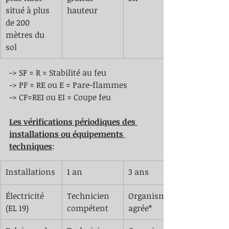
situé à plus 
hauteur 
de 200 
mètres du 
sol 
-> SF = R = Stabilité au feu 
-> PF = RE ou E = Pare-flammes 
-> CF=REI ou EI = Coupe feu 
Les vérifications périodiques des 
installations ou équipements 
techniques
: 
​Installations
1 an 
3 ans 
Électricité 
​Technicien 
Organisme 
(EL 19)
compétent
agrée*