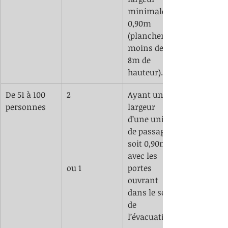
minimale de 
0,90m 
(plancher à 
moins de 
8m de 
hauteur).
De 51 à 100 
2
​Ayant une 
personnes
largeur 
d’une unité 
de passage 
soit 0,90m 
avec les 
ou 1
portes 
ouvrant 
dans le sens 
de 
l’évacuation