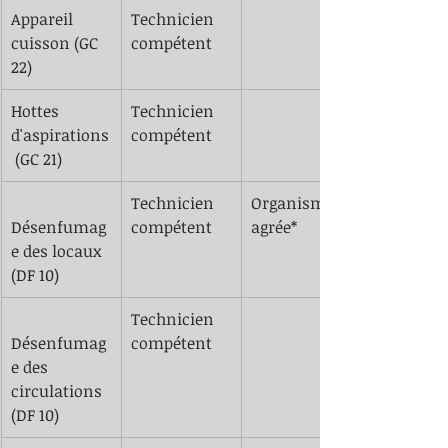
​Appareil 
Technicien 
cuisson (GC 
compétent
22)
​Hottes 
​Technicien 
d'aspirations
compétent
 (GC 21)
Technicien 
Organisme 
Désenfumag
compétent
agrée*
e des locaux 
(DF 10)
​Technicien 
Désenfumag
compétent
e des 
circulations 
(DF 10)