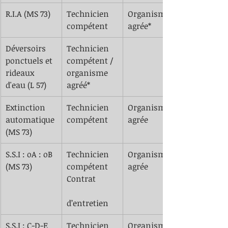
​R.I.A (MS 73)
​Technicien 
Organisme 
compétent
agrée*
​Déversoirs 
Technicien 
ponctuels et 
compétent / 
rideaux 
organisme 
d'eau (L 57)
agréé*
​Extinction 
Technicien 
Organisme 
automatique 
compétent
agrée
(MS 73)
​S.S.I : oA : oB 
Technicien 
Organisme 
(MS 73)
compétent
agrée
Contrat 	
d’entretien
​S.S.I : C-D-E    
Technicien 
Organisme 