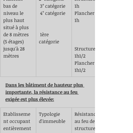
bas de 
 3° catégorie
1h
niveau le 
 4° catégorie 
Plancher CF 
plus haut 
1h
situé à plus 
de 8 mètres 
 1ère 
(5 étages) 
catégorie 
jusqu'à 28 
Structure SF 
mètres
1h1/2
Plancher CF 
1h1/2
Dans les bâtiment de hauteur plus 
importante, la résistance au feu 
exigée est plus élevée:
Etablisseme
Typologie 
Résistance 
nt occupant 
d'immeuble 
au feu des 
entièrement 
structures 