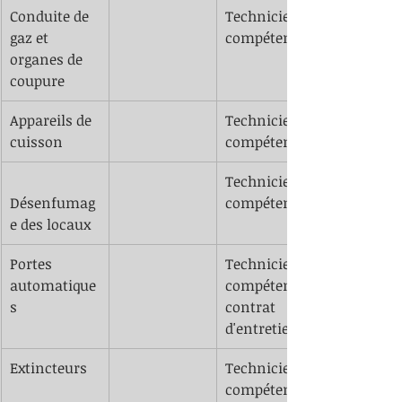
​Conduite de 
​Technicien 
gaz et 
compétent
organes de 
coupure
​Appareils de 
​Technicien 
cuisson 
compétent
​Technicien 
Désenfumag
compétent
e des locaux 
Portes 
​Technicien 
automatique
compétent + 
s 
contrat 
d'entretien 
​Extincteurs 
​Technicien 
compétent