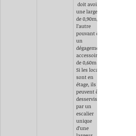
 doit avoir 
une largeur 
de 0,90m, 
l’autre 
pouvant être 
un 
dégagement 
accessoire 
de 0,60m 
Si les locaux 
sont en 
étage, ils 
peuvent être 
desservis 
par un 
escalier 
unique 
d’une 
largeur 