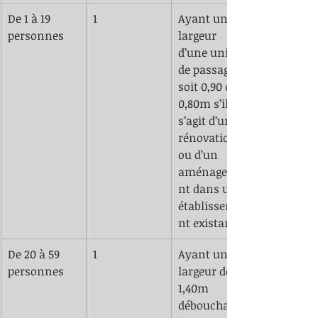
De 1 à 19 
1
​Ayant une 
personnes
largeur 
d’une unité 
de passage 
soit 0,90 ou 
0,80m s’il 
s’agit d’une 
rénovation 
ou d’un 
aménageme
nt dans un 
établisseme
nt existant.
​De 20 à 59 
​1
​Ayant une 
personnes 
largeur de 
1,40m 
débouchant 