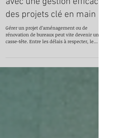
Simplifiez vos projets
avec une gestion efficace
des projets clé en main
Gérer un projet d’aménagement ou de
rénovation de bureaux peut vite devenir un
casse-tête. Entre les délais à respecter, le
budget à maîtriser et la coordination des
différents intervenants, on peut facilement
se sentir dépassé. Pourtant, il existe une
solution simple et efficace : la gestion clé en
main. Je vous explique comment cette
approche peut transformer vos projets en
véritables réussites, sans stress ni mauvaises
surprises. Pourquoi opter pour une gestion
efficace de