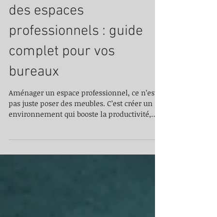
Maximisez l'efficacité
des espaces
professionnels : guide
complet pour vos
bureaux
Aménager un espace professionnel, ce n’est
pas juste poser des meubles. C’est créer un
environnement qui booste la productivité,
favorise le bien-être et optimise chaque
mètre carré. Que vous rénoviez ou aménagiez
de nouveaux bureaux, vous avez tout à gagner
à maximiser l'efficacité des espaces
professionnels. Je vous partage ici mes
conseils pratiques, simples et efficaces pour
transformer vos locaux en un lieu où il fait